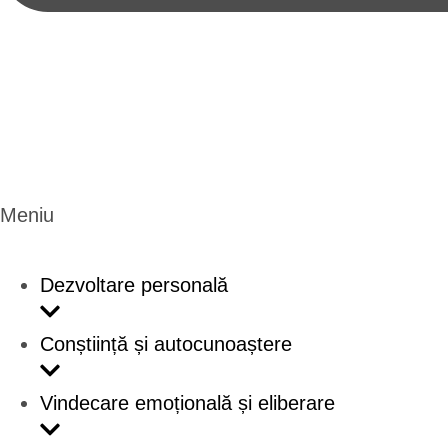
Meniu
Dezvoltare personală
Conștiință și autocunoaștere
Vindecare emoțională și eliberare