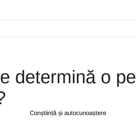
ie determină o pe
?
Conștiință și autocunoaștere