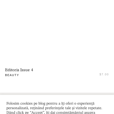
Adaugă în coș
Editoria Issue 4
$
7.00
BEAUTY
Folosim cookies pe blog pentru a îți oferi o experiență
Varius
©
Toa
Acasă
/
/
/
personalizată, reținând preferințele tale și vizitele repetate.
Brandi
2
te
Dând click pe “Accept”, îți dai consimțământul asupra
Blog