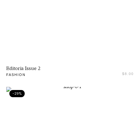
Citește mai mult
Editoria Issue 2
$
8.00
FASHION
-29%