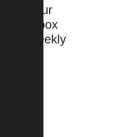
your
inbox
weekly