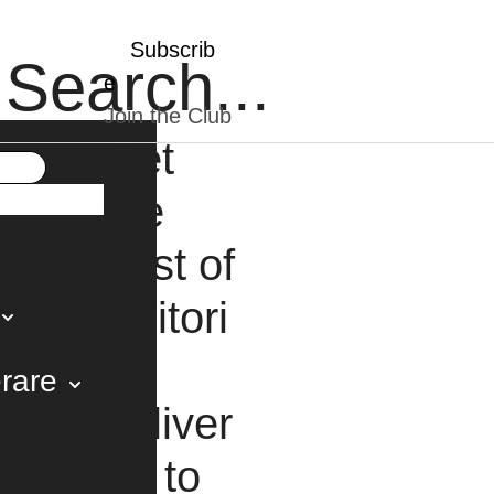
Subscrib
e
Join the Club
Get
the
best of
Editori
a
erare
deliver
ed to