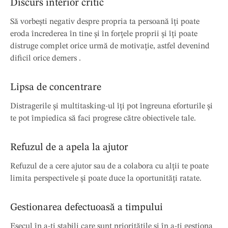
Discurs interior critic
Să vorbești negativ despre propria ta persoană îți poate
eroda încrederea în tine și în forțele proprii și îți poate
distruge complet orice urmă de motivație, astfel devenind
dificil orice demers .
Lipsa de concentrare
Distragerile și multitasking-ul îți pot îngreuna eforturile și
te pot împiedica să faci progrese către obiectivele tale.
Refuzul de a apela la ajutor
Refuzul de a cere ajutor sau de a colabora cu alții te poate
limita perspectivele și poate duce la oportunități ratate.
Gestionarea defectuoasă a timpului
Eșecul în a-ți stabili care sunt prioritățile și în a-ți gestiona