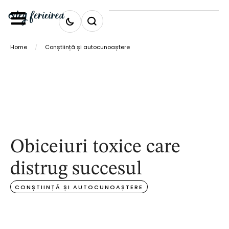
Home
/
Conștiință și autocunoaștere
Obiceiuri toxice care
distrug succesul
CONȘTIINȚĂ ȘI AUTOCUNOAȘTERE