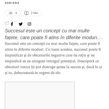
ADRIANA
4
2
 Min
Succesul este un concept cu mai multe
fațete, care poate fi atins în diferite moduri.
Cu toate acestea, succesul poate fi
Succesul este un concept cu mai multe fațete, care poate fi
atins în diferite moduri. Cu toate acestea, succesul poate fi
împiedicat și de obiceiurile negative care ne
împiedicat și de obiceiurile negative care ne rețin și ne
rețin și ne împiedică să ne atingem întregul
împiedică să ne atingem întregul potențial. Descoperă ce
potențial. Descoperă ce obiceiuri toxice îți pot
obiceiuri toxice îți pot distruge șansa la succes și, dacă le ai
distruge șansa la succes și, dacă le ai și tu,
și tu, debarasează-te urgent de ele.
debarasează-te urgent …