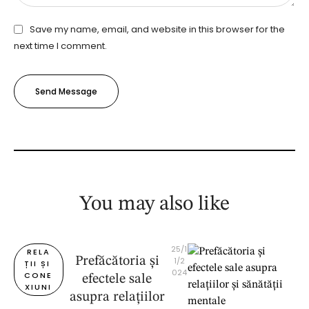
Save my name, email, and website in this browser for the
next time I comment.
Send Message
You may also like
25/1
RELA
Prefăcătoria și
1/2
ȚII ȘI 
024
CONE
efectele sale
XIUNI
asupra relațiilor