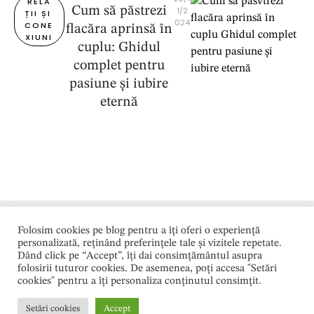
RELA
Cum să păstrezi
1/2
ȚII ȘI 
024
CONE
flacăra aprinsă în
XIUNI
cuplu: Ghidul
complet pentru
pasiune și iubire
eternă
Folosim cookies pe blog pentru a îți oferi o experiență
Varius
©
Toa
Acasă
/
/
/
personalizată, reținând preferințele tale și vizitele repetate.
Brandi
2
te
Dând click pe “Accept”, îți dai consimțământul asupra
Blog
ng
0
dre
folosirii tuturor cookies. De asemenea, poți accesa "Setări
Agenc
2
ptur
cookies" pentru a îți personaliza conținutul consimțit.
y
6
ile
rez
Setări cookies
Accept