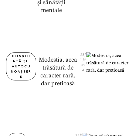
și sănătății
mentale
23/
CONȘTII
Modestia, acea
11/2
NȚĂ ȘI 
02
AUTOCU
trăsătură de
4
NOAȘTER
caracter rară,
E
dar prețioasă
22/1