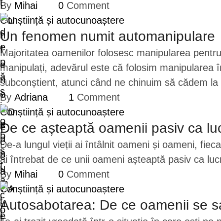
By 
Mihai
0
 Comment
Conștiință și autocunoaștere
Un fenomen numit automanipulare
Majoritatea oamenilor folosesc manipularea pentru a
manipulați, adevărul este că folosim manipularea 
subconștient, atunci când ne chinuim să cădem l
By 
Adriana
1
 Comment
Conștiință și autocunoaștere
De ce așteaptă oamenii pasiv ca luc
De-a lungul vieții ai întâlnit oameni și oameni, fieca
ai întrebat de ce unii oameni așteaptă pasiv ca luc
By 
Mihai
0
 Comment
Conștiință și autocunoaștere
Autosabotarea: De ce oamenii se s