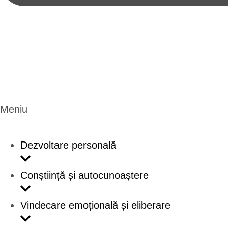
Meniu
Dezvoltare personală
Conștiință și autocunoaștere
Vindecare emoțională și eliberare