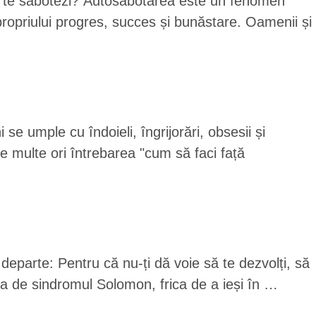
i să te sabotezi? Autosabotarea este un fenomen
ropriului progres, succes și bunăstare. Oamenii și
 se umple cu îndoieli, îngrijorări, obsesii și
e multe ori întrebarea "cum să faci față
departe: Pentru că nu-ți dă voie să te dezvolți, să
a de sindromul Solomon, frica de a ieși în …