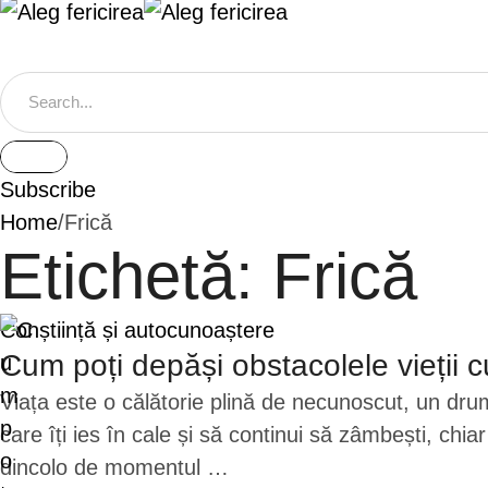
Subscribe
Home
/
Frică
Etichetă:
Frică
Conștiință și autocunoaștere
Cum poți depăși obstacolele vieții
Viața este o călătorie plină de necunoscut, un dr
care îți ies în cale și să continui să zâmbești, chi
dincolo de momentul …