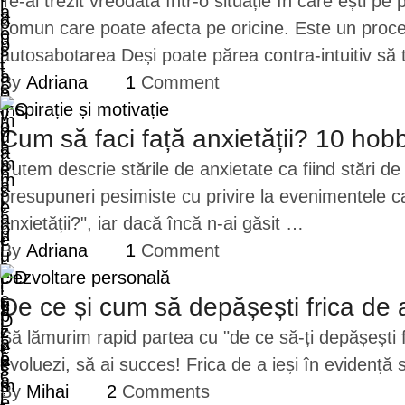
Te-ai trezit vreodată într-o situație în care ești 
comun care poate afecta pe oricine. Este un proce
autosabotarea Deși poate părea contra-intuitiv să 
By 
Adriana
1
 Comment
Inspirație și motivație
Cum să faci față anxietății? 10 hobb
Putem descrie stările de anxietate ca fiind stări de 
presupuneri pesimiste cu privire la evenimentele ca
anxietății?", iar dacă încă n-ai găsit …
By 
Adriana
1
 Comment
Dezvoltare personală
De ce și cum să depășești frica de a
Să lămurim rapid partea cu "de ce să-ți depășești f
evoluezi, să ai succes! Frica de a ieși în eviden
By 
Mihai
2
 Comments