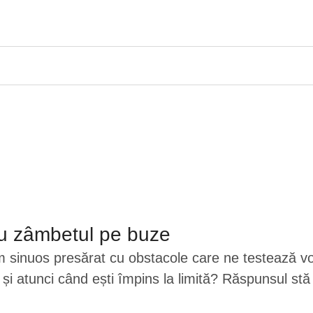
 cu zâmbetul pe buze
um sinuos presărat cu obstacole care ne testează v
ar și atunci când ești împins la limită? Răspunsul st