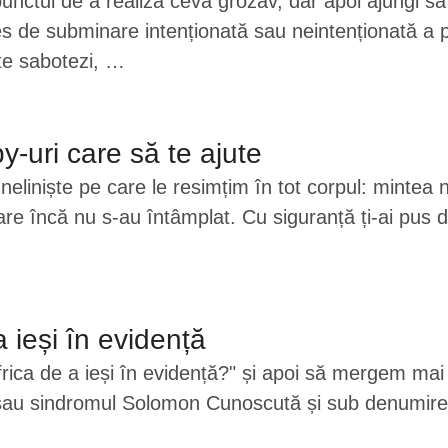
pe punctul de a realiza ceva grozav, dar apoi ajung
s de subminare intenționată sau neintenționată a p
te sabotezi, …
y-uri care să te ajute
neliniște pe care le resimțim în tot corpul: mintea ni
re încă nu s-au întâmplat. Cu siguranță ți-ai pus d
 ieși în evidență
rica de a ieși în evidență?" și apoi să mergem mai 
ță sau sindromul Solomon Cunoscută și sub denumire