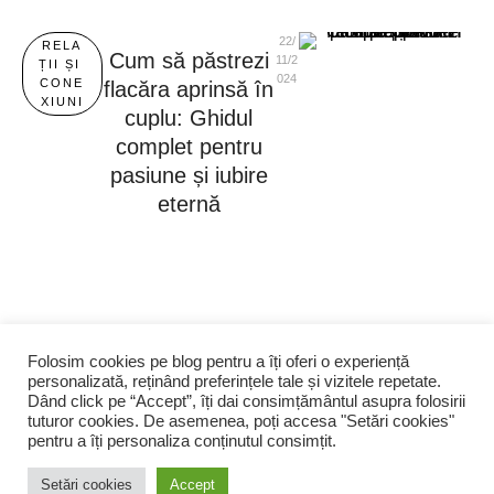
22/
RELA
Cum să păstrezi
11/2
ȚII ȘI 
024
CONE
flacăra aprinsă în
XIUNI
cuplu: Ghidul
complet pentru
pasiune și iubire
eternă
Folosim cookies pe blog pentru a îți oferi o experiență
personalizată, reținând preferințele tale și vizitele repetate.
Dând click pe “Accept”, îți dai consimțământul asupra folosirii
Acasă
Varius
©
Toat
/
/
/
tuturor cookies. De asemenea, poți accesa "Setări cookies"
Brandin
20
e
pentru a îți personaliza conținutul consimțit.
Blog
g
26
drept
Agency
urile
Setări cookies
Accept