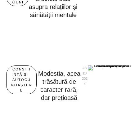
XIUNI
asupra relațiilor și
sănătății mentale
23/
CONȘTII
Modestia, acea
11/
NȚĂ ȘI 
202
AUTOCU
trăsătură de
4
NOAȘTER
caracter rară,
E
dar prețioasă