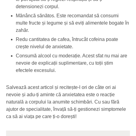
detensionezi corpul.
Mănâncă sănătos. Este recomandat să consumi
multe fructe și legume și să eviți alimentele bogate în
zahăr.
Redu cantitatea de cafea, întrucât cofeina poate
crește nivelul de anxietate.
Consumă alcool cu moderație. Acest sfat nu mai are
nevoie de explicații suplimentare, cu toții știm
efectele excesului.
Salvează acest articol și recitește-l ori de câte ori ai
nevoie și adu-ți aminte că anxietatea este o reacție
naturală a corpului la anumite schimbări. Cu sau fără
ajutor de specialitate, învață să-ți gestionezi simptomele
ca să ai viața pe care ți-o dorești!