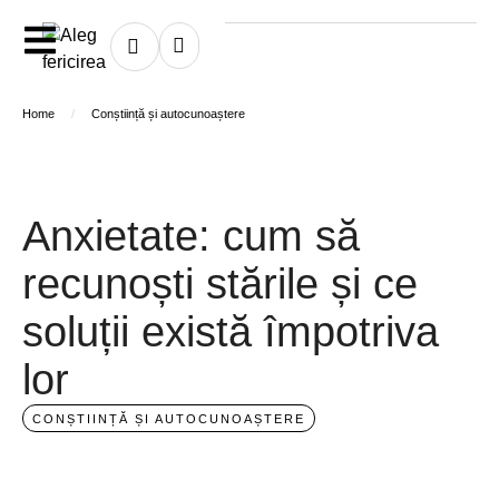
Home
/
Conștiință și autocunoaștere
Anxietate: cum să
recunoști stările și ce
soluții există împotriva
lor
CONȘTIINȚĂ ȘI AUTOCUNOAȘTERE