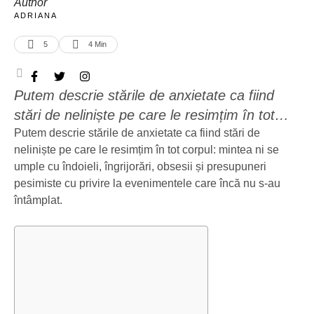
Author
ADRIANA
5
4
 Min
Putem descrie stările de anxietate ca fiind
stări de neliniște pe care le resimțim în tot
corpul: mintea ni se umple cu îndoieli,
Putem descrie stările de anxietate ca fiind stări de
neliniște pe care le resimțim în tot corpul: mintea ni se
îngrijorări, obsesii și presupuneri pesimiste cu
umple cu îndoieli, îngrijorări, obsesii și presupuneri
privire la evenimentele care încă nu s-au
pesimiste cu privire la evenimentele care încă nu s-au
întâmplat. Ce sunt stările de anxietate?
întâmplat.
Anxietatea este un tip de frică asociată de
regulă cu o amenințare iminentă. …