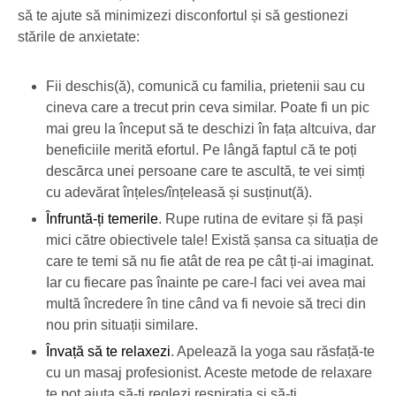
să te ajute să minimizezi disconfortul și să gestionezi
stările de anxietate:
Fii deschis(ă), comunică cu familia, prietenii sau cu
cineva care a trecut prin ceva similar. Poate fi un pic
mai greu la început să te deschizi în fața altcuiva, dar
beneficiile merită efortul. Pe lângă faptul că te poți
descărca unei persoane care te ascultă, te vei simți
cu adevărat înțeles/înțeleasă și susținut(ă).
Înfruntă-ți temerile
. Rupe rutina de evitare și fă pași
mici către obiectivele tale! Există șansa ca situația de
care te temi să nu fie atât de rea pe cât ți-ai imaginat.
Iar cu fiecare pas înainte pe care-l faci vei avea mai
multă încredere în tine când va fi nevoie să treci din
nou prin situații similare.
Învață să te relaxezi
. Apelează la yoga sau răsfață-te
cu un masaj profesionist. Aceste metode de relaxare
te pot ajuta să-ți reglezi respirația și să-ți