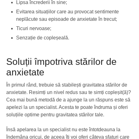
Lipsa încrederii în sine;
Evitarea situațiilor care au provocat sentimente
neplăcute sau episoade de anxietate în trecut;
Ticuri nervoase;
Senzație de copleșeală.
Soluții împotriva stărilor de
anxietate
În primul rând, trebuie să stabilești gravitatea stărilor de
anxietate. Resimți un nivel redus sau te simți copleșit(ă)?
Cea mai bună metodă de a ajunge la un răspuns este să
apelezi la un specialist. Acesta te poate îndruma și oferi
soluțiile optime pentru gravitatea stărilor tale.
Însă apelarea la un specialist nu este întotdeauna la
îndemâna oricui, de aceea îți voi oferi câteva sfaturi care