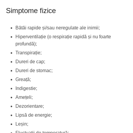
Simptome fizice
Bătăi rapide și/sau neregulate ale inimii;
Hiperventilație (o respirație rapidă și nu foarte
profundă);
Transpirație;
Dureri de cap;
Dureri de stomac;
Greață;
Indigestie;
Amețeli;
Dezorientare;
Lipsă de energie;
Leșin;
Fluctuații de temperatură;